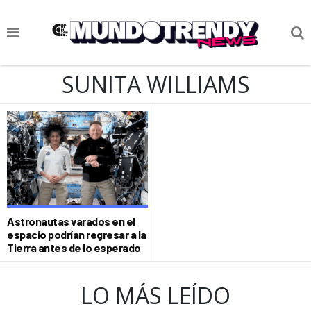
NOTICIAS
SUNITA WILLIAMS
CULTURA POP
CIENCIA Y TECNOLOGÍA
VIDA
SOCIEDAD
CULTURIZANDO.COM
Astronautas varados en el
espacio podrían regresar a la
Tierra antes de lo esperado
LO MÁS LEÍDO