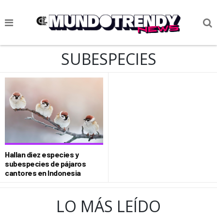
NOTICIAS
SUBESPECIES
CULTURA POP
CIENCIA Y TECNOLOGÍA
VIDA
SOCIEDAD
CULTURIZANDO.COM
Hallan diez especies y
subespecies de pájaros
cantores en Indonesia
LO MÁS LEÍDO