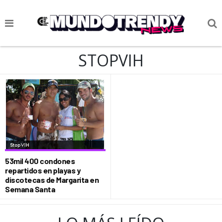
NOTICIAS
STOPVIH
CULTURA POP
CIENCIA Y TECNOLOGÍA
VIDA
SOCIEDAD
CULTURIZANDO.COM
53mil 400 condones
repartidos en playas y
discotecas de Margarita en
Semana Santa