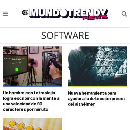
NOTICIAS
SOFTWARE
CULTURA POP
CIENCIA Y TECNOLOGÍA
VIDA
SOCIEDAD
CULTURIZANDO.COM
Un hombre con tetraplejia
Nueva herramienta para
logra escribir con la mente a
ayudar a la detección precoz
una velocidad de 90
del alzhéimer
caracteres por minuto