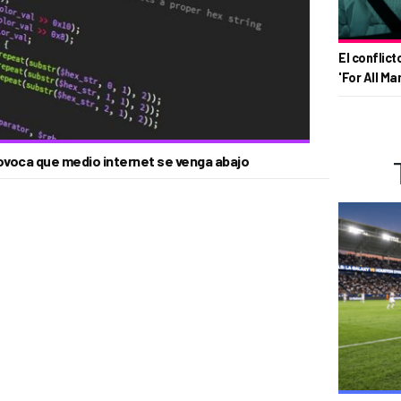
El conflict
'For All Ma
rovoca que medio internet se venga abajo