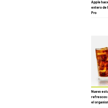
Apple hace 
entero de 
Pro
Nuevo estud
refrescos 
el organis