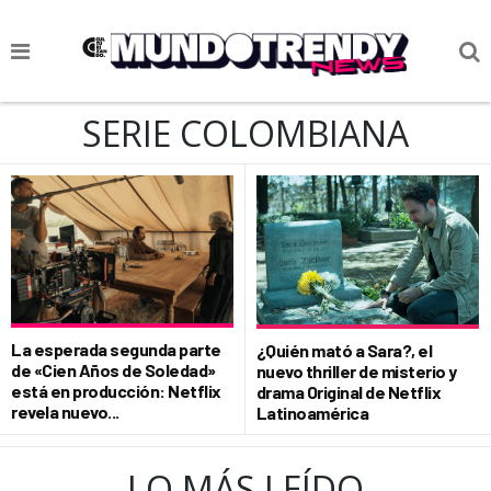
NOTICIAS
SERIE COLOMBIANA
CULTURA POP
CIENCIA Y TECNOLOGÍA
VIDA
SOCIEDAD
CULTURIZANDO.COM
La esperada segunda parte
¿Quién mató a Sara?, el
de «Cien Años de Soledad»
nuevo thriller de misterio y
está en producción: Netflix
drama Original de Netflix
revela nuevo...
Latinoamérica
LO MÁS LEÍDO