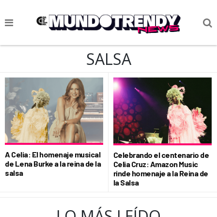
NOTICIAS
SALSA
CULTURA POP
CIENCIA Y TECNOLOGÍA
VIDA
SOCIEDAD
CULTURIZANDO.COM
A Celia: El homenaje musical
Celebrando el centenario de
de Lena Burke a la reina de la
Celia Cruz: Amazon Music
salsa
rinde homenaje a la Reina de
la Salsa
LO MÁS LEÍDO