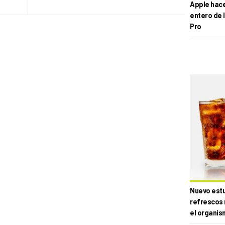
Apple hace 
entero de 
Pro
Nuevo estud
refrescos 
el organis