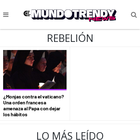
NOTICIAS
REBELIÓN
CULTURA POP
CIENCIA Y TECNOLOGÍA
VIDA
SOCIEDAD
CULTURIZANDO.COM
¿Monjas contra el vaticano?
Una orden francesa
amenaza al Papa con dejar
los hábitos
LO MÁS LEÍDO