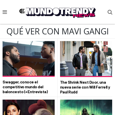
NOTICIAS
QUÉ VER CON MAVI GANGI
CULTURA POP
CIENCIA Y TECNOLOGÍA
VIDA
SOCIEDAD
CULTURIZANDO.COM
Swagger, conoce el
The Shrink Next Door, una
competitivo mundo del
nueva serie con Will Ferrell y
baloncesto (+Entrevista)
Paul Rudd