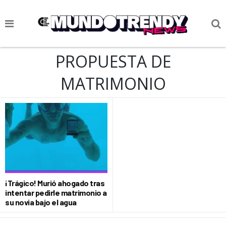
NOTICIAS
PROPUESTA DE
CULTURA POP
MATRIMONIO
CIENCIA Y TECNOLOGÍA
VIDA
SOCIEDAD
CULTURIZANDO.COM
¡Trágico! Murió ahogado tras
intentar pedirle matrimonio a
su novia bajo el agua