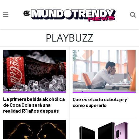
NOTICIAS
PLAYBUZZ
CULTURA POP
CIENCIA Y TECNOLOGÍA
VIDA
SOCIEDAD
CULTURIZANDO.COM
La primera bebida alcohólica
Qué es el auto sabotaje y
de Coca Cola será una
cómo superarlo
realidad 131 años después