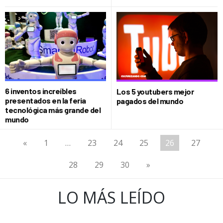
6 inventos increíbles
Los 5 youtubers mejor
presentados en la feria
pagados del mundo
tecnológica más grande del
mundo
«
1
…
23
24
25
26
27
28
29
30
»
LO MÁS LEÍDO