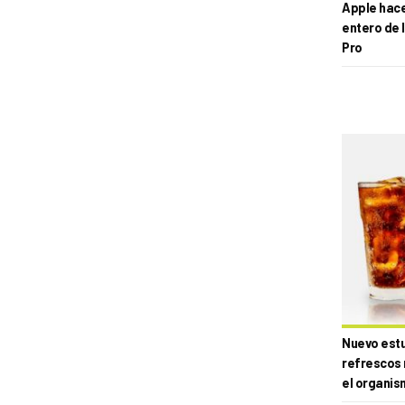
Apple hace 
entero de 
Pro
Nuevo estud
refrescos 
el organis