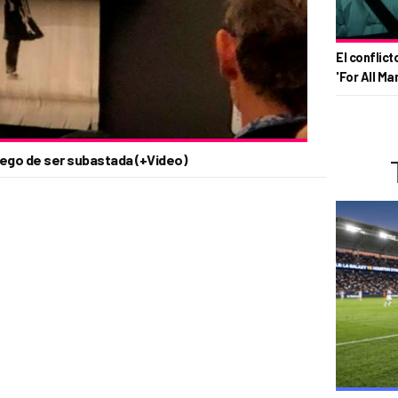
El conflict
'For All Ma
uego de ser subastada (+Video)