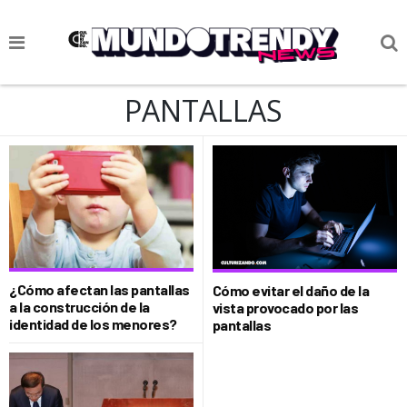
NOTICIAS
PANTALLAS
CULTURA POP
CIENCIA Y TECNOLOGÍA
VIDA
SOCIEDAD
CULTURIZANDO.COM
¿Cómo afectan las pantallas
Cómo evitar el daño de la
a la construcción de la
vista provocado por las
identidad de los menores?
pantallas