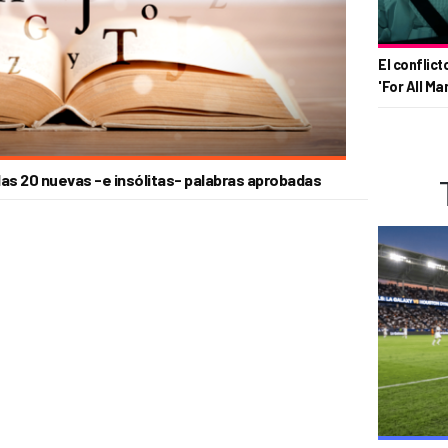
El conflict
'For All Ma
 las 20 nuevas -e insólitas- palabras aprobadas