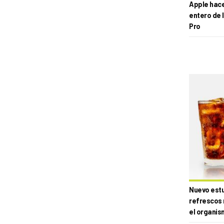
Apple hace 
entero de 
Pro
Nuevo estud
refrescos 
el organis