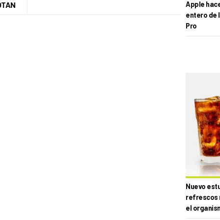
 OTAN
Apple hace 
entero de 
Pro
Nuevo estud
refrescos 
el organis