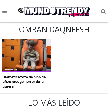
NOTICIAS
OMRAN DAQNEESH
CULTURA POP
CIENCIA Y TECNOLOGÍA
VIDA
SOCIEDAD
CULTURIZANDO.COM
Dramática foto de niño de 5
años recoge horror de la
guerra
LO MÁS LEÍDO