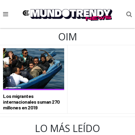
NOTICIAS
OIM
CULTURA POP
CIENCIA Y TECNOLOGÍA
VIDA
SOCIEDAD
CULTURIZANDO.COM
Los migrantes
internacionales suman 270
millones en 2019
LO MÁS LEÍDO