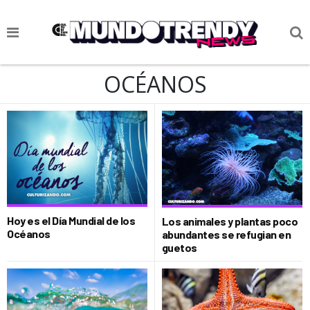
NOTICIAS
OCÉANOS
CULTURA POP
CIENCIA Y TECNOLOGÍA
VIDA
SOCIEDAD
CULTURIZANDO.COM
Hoy es el Día Mundial de los
Los animales y plantas poco
Océanos
abundantes se refugian en
guetos