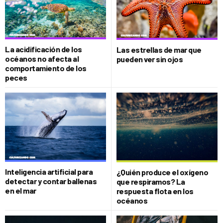
La acidificación de los
Las estrellas de mar que
océanos no afecta al
pueden ver sin ojos
comportamiento de los
peces
Inteligencia artificial para
¿Quién produce el oxígeno
detectar y contar ballenas
que respiramos? La
en el mar
respuesta flota en los
océanos