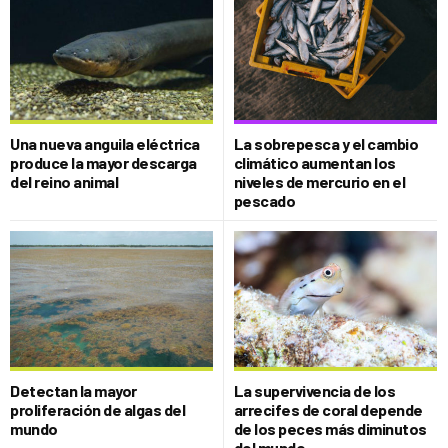
Una nueva anguila eléctrica
La sobrepesca y el cambio
produce la mayor descarga
climático aumentan los
del reino animal
niveles de mercurio en el
pescado
Detectan la mayor
La supervivencia de los
proliferación de algas del
arrecifes de coral depende
mundo
de los peces más diminutos
del mundo