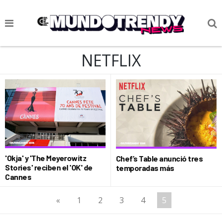
NOTICIAS
NETFLIX
CULTURA POP
CIENCIA Y TECNOLOGÍA
VIDA
SOCIEDAD
CULTURIZANDO.COM
'Okja' y 'The Meyerowitz
Chef’s Table anunció tres
Stories' reciben el 'OK' de
temporadas más
Cannes
«
1
2
3
4
5