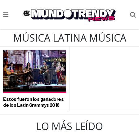
NOTICIAS
MÚSICA LATINA MÚSICA
CULTURA POP
CIENCIA Y TECNOLOGÍA
VIDA
SOCIEDAD
CULTURIZANDO.COM
Estos fueron los ganadores
de los Latin Grammys 2018
LO MÁS LEÍDO