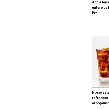
Apple hace 
entero de 
Pro
Nuevo estud
refrescos 
el organis