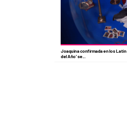
Joaquina confirmada en los Latin
del Año' se...