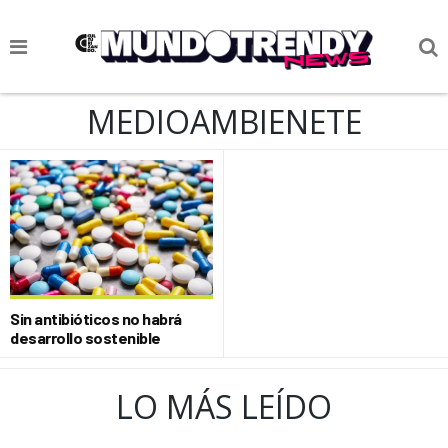
NOTICIAS
MEDIOAMBIENETE
CULTURA POP
CIENCIA Y TECNOLOGÍA
VIDA
SOCIEDAD
CULTURIZANDO.COM
Sin antibióticos no habrá
desarrollo sostenible
LO MÁS LEÍDO