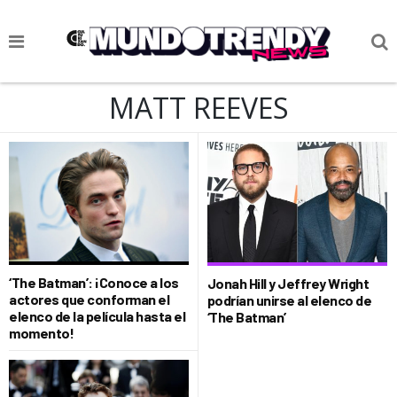
NOTICIAS
MATT REEVES
CULTURA POP
CIENCIA Y TECNOLOGÍA
VIDA
SOCIEDAD
CULTURIZANDO.COM
‘The Batman’: ¡Conoce a los
Jonah Hill y Jeffrey Wright
actores que conforman el
podrían unirse al elenco de
elenco de la película hasta el
‘The Batman’
momento!