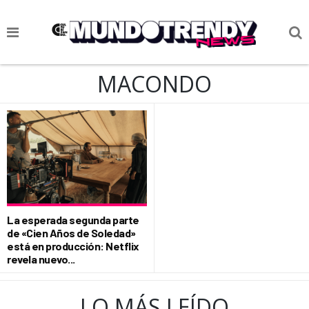
NOTICIAS
MACONDO
CULTURA POP
CIENCIA Y TECNOLOGÍA
VIDA
SOCIEDAD
CULTURIZANDO.COM
La esperada segunda parte
de «Cien Años de Soledad»
está en producción: Netflix
revela nuevo...
LO MÁS LEÍDO