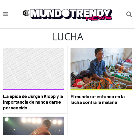
NOTICIAS
LUCHA
CULTURA POP
CIENCIA Y TECNOLOGÍA
VIDA
SOCIEDAD
CULTURIZANDO.COM
La épica de Jürgen Klopp y la
El mundo se estanca en la
importancia de nunca darse
lucha contra la malaria
por vencido