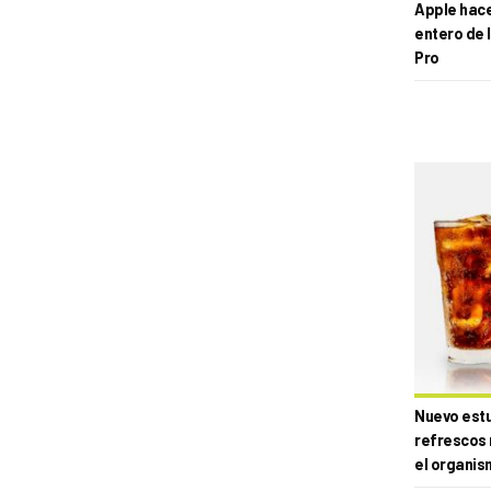
Apple hace 
entero de 
Pro
Nuevo estud
refrescos 
el organis