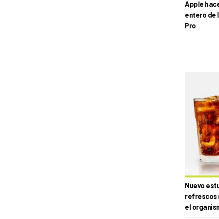
Apple hace 
entero de 
Pro
Nuevo estud
refrescos 
el organis