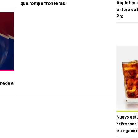
que rompe fronteras
Apple hace 
entero de 
Pro
nada a
Nuevo estud
refrescos 
el organis