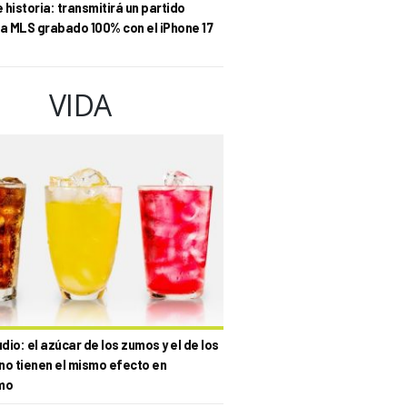
historia: transmitirá un partido
la MLS grabado 100% con el iPhone 17
VIDA
io: el azúcar de los zumos y el de los
no tienen el mismo efecto en
mo