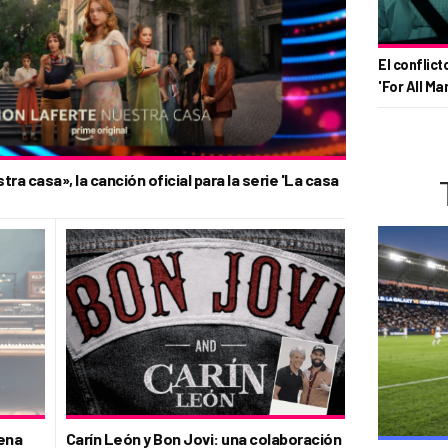
El conflict
'For All Ma
a casa», la canción oficial para la serie 'La casa
Lena
Carín León y Bon Jovi: una colaboración