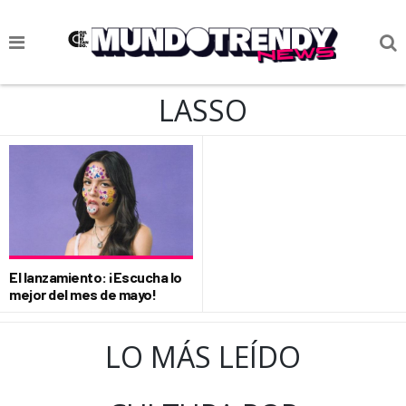
NOTICIAS
LASSO
CULTURA POP
CIENCIA Y TECNOLOGÍA
VIDA
SOCIEDAD
El lanzamiento: ¡Escucha lo
CULTURIZANDO.COM
mejor del mes de mayo!
LO MÁS LEÍDO