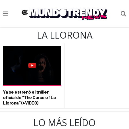
NOTICIAS
LA LLORONA
CULTURA POP
CIENCIA Y TECNOLOGÍA
VIDA
SOCIEDAD
CULTURIZANDO.COM
Ya se estrenó el tráiler
oficial de "The Curse of La
Llorona" (+VIDEO)
LO MÁS LEÍDO