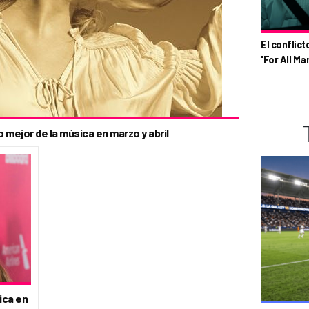
El conflict
'For All Ma
o mejor de la música en marzo y abril
ica en