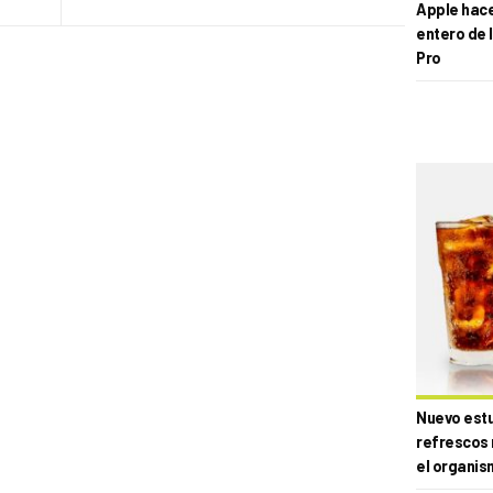
Apple hace 
entero de 
Pro
Nuevo estud
refrescos 
el organis