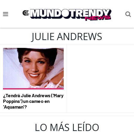
NOTICIAS
JULIE ANDREWS
CULTURA POP
CIENCIA Y TECNOLOGÍA
VIDA
SOCIEDAD
CULTURIZANDO.COM
¿Tendrá Julie Andrews ('Mary
Poppins') un cameo en
'Aquaman'?
LO MÁS LEÍDO