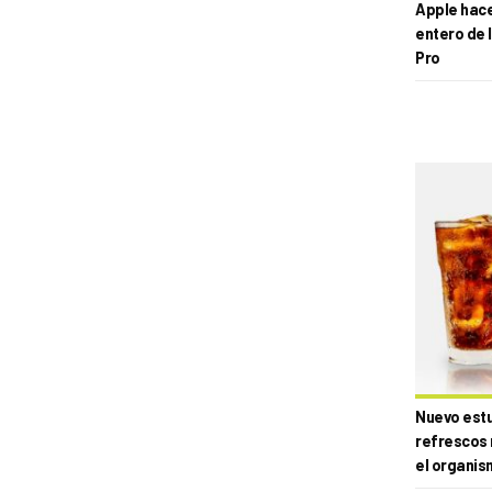
Apple hace 
entero de 
Pro
Nuevo estud
refrescos 
el organis