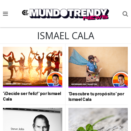
NOTICIAS
ISMAEL CALA
CULTURA POP
CIENCIA Y TECNOLOGÍA
VIDA
SOCIEDAD
CULTURIZANDO.COM
'¡Decide ser feliz!' por Ismael
'Descubre tu propósito' por
Cala
Ismael Cala