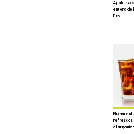
Apple hace 
entero de 
Pro
Nuevo estud
refrescos 
el organis