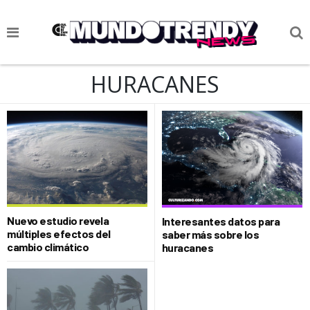
NOTICIAS
HURACANES
CULTURA POP
CIENCIA Y TECNOLOGÍA
VIDA
SOCIEDAD
CULTURIZANDO.COM
Nuevo estudio revela
Interesantes datos para
múltiples efectos del
saber más sobre los
cambio climático
huracanes