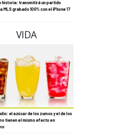
historia: transmitirá un partido
la MLS grabado 100% con el iPhone 17
VIDA
io: el azúcar de los zumos y el de los
no tienen el mismo efecto en
mo