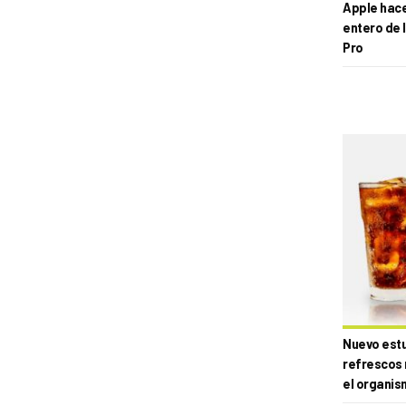
Apple hace 
entero de 
Pro
Nuevo estud
refrescos 
el organis