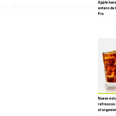
Apple hace 
entero de 
Pro
Nuevo estud
refrescos 
el organis