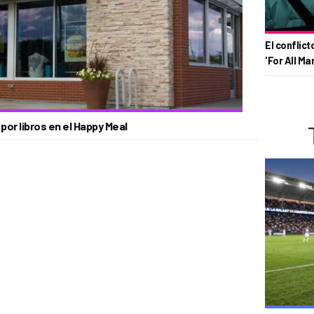
El conflict
'For All Ma
or libros en el Happy Meal