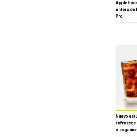
Apple hace 
entero de 
Pro
Nuevo estud
refrescos 
el organis