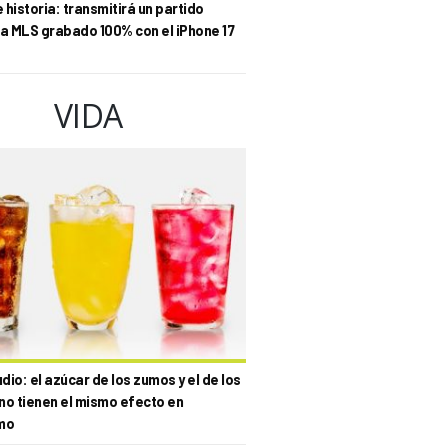
historia: transmitirá un partido
la MLS grabado 100% con el iPhone 17
VIDA
io: el azúcar de los zumos y el de los
no tienen el mismo efecto en
mo