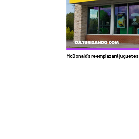
McDonald’s reemplazará juguetes p