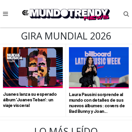
NOTICIAS
GIRA MUNDIAL 2026
CULTURA POP
CIENCIA Y TECNOLOGÍA
VIDA
SOCIEDAD
CULTURIZANDO.COM
Juanes lanza su esperado
Laura Pausini sorprende al
álbum 'JuanesTeban': un
mundo con detalles de sus
viaje visceral
nuevos álbumes: covers de
Bad Bunny y Joan...
LO MÁS LEÍDO