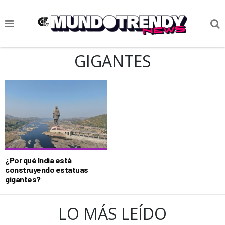
NOTICIAS
GIGANTES
CULTURA POP
CIENCIA Y TECNOLOGÍA
VIDA
SOCIEDAD
CULTURIZANDO.COM
¿Por qué India está
construyendo estatuas
gigantes?
LO MÁS LEÍDO