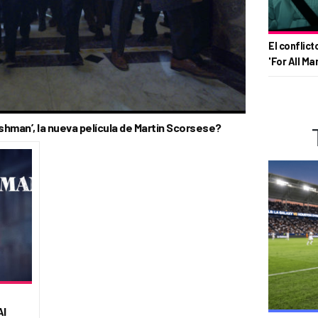
El conflict
'For All Ma
hman’, la nueva película de Martin Scorsese?
Al