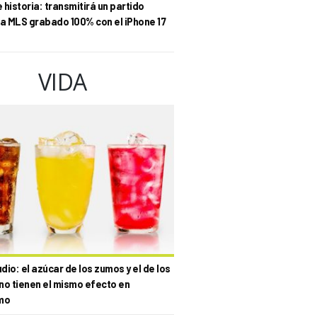
historia: transmitirá un partido
la MLS grabado 100% con el iPhone 17
VIDA
io: el azúcar de los zumos y el de los
no tienen el mismo efecto en
mo