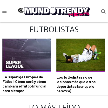
NOTICIAS
FUTBOLISTAS
CULTURA POP
CIENCIA Y TECNOLOGÍA
VIDA
SOCIEDAD
CULTURIZANDO.COM
La Superliga Europea de
Los futbolistas no se
Fútbol: Cómo será y cómo
lesionan más que otros
cambiará el fútbol mundial
deportistas (aunque lo
para siempre
parezca)
LO MÁS LEÍDO