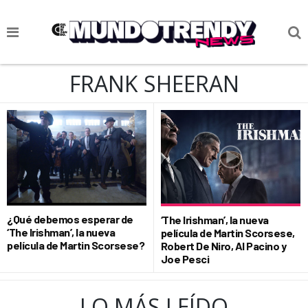
NOTICIAS
FRANK SHEERAN
CULTURA POP
CIENCIA Y TECNOLOGÍA
VIDA
SOCIEDAD
CULTURIZANDO.COM
¿Qué debemos esperar de
‘The Irishman’, la nueva
‘The Irishman’, la nueva
película de Martin Scorsese,
película de Martin Scorsese?
Robert De Niro, Al Pacino y
Joe Pesci
LO MÁS LEÍDO