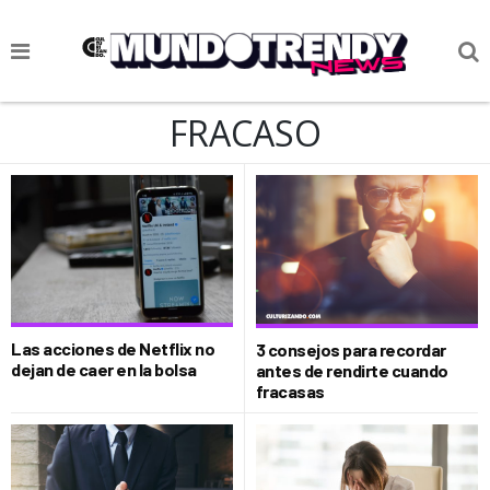
NOTICIAS
FRACASO
CULTURA POP
CIENCIA Y TECNOLOGÍA
VIDA
SOCIEDAD
CULTURIZANDO.COM
Las acciones de Netflix no
3 consejos para recordar
dejan de caer en la bolsa
antes de rendirte cuando
fracasas