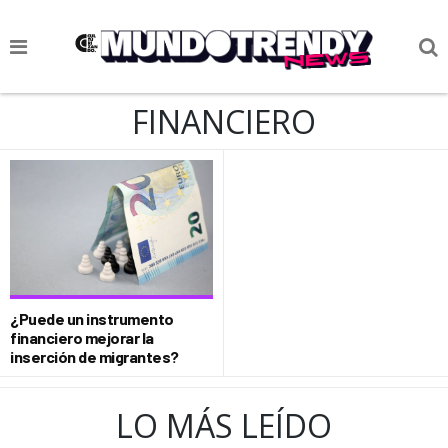
NOTICIAS
FINANCIERO
CULTURA POP
CIENCIA Y TECNOLOGÍA
VIDA
SOCIEDAD
CULTURIZANDO.COM
¿Puede un instrumento
financiero mejorar la
inserción de migrantes?
LO MÁS LEÍDO