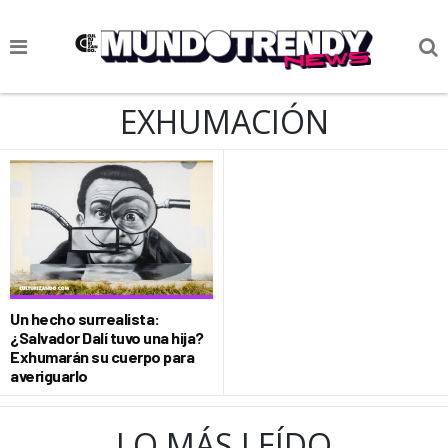
NOTICIAS
EXHUMACIÓN
CULTURA POP
CIENCIA Y TECNOLOGÍA
VIDA
SOCIEDAD
CULTURIZANDO.COM
Un hecho surrealista:
¿Salvador Dalí tuvo una hija?
Exhumarán su cuerpo para
averiguarlo
LO MÁS LEÍDO