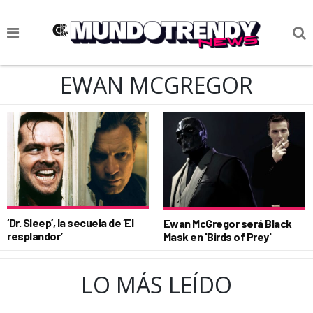
NOTICIAS
EWAN MCGREGOR
CULTURA POP
CIENCIA Y TECNOLOGÍA
VIDA
SOCIEDAD
CULTURIZANDO.COM
‘Dr. Sleep’, la secuela de ‘El
Ewan McGregor será Black
resplandor’
Mask en 'Birds of Prey'
LO MÁS LEÍDO