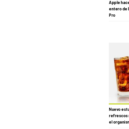
Apple hace 
entero de 
Pro
Nuevo estud
refrescos 
el organis