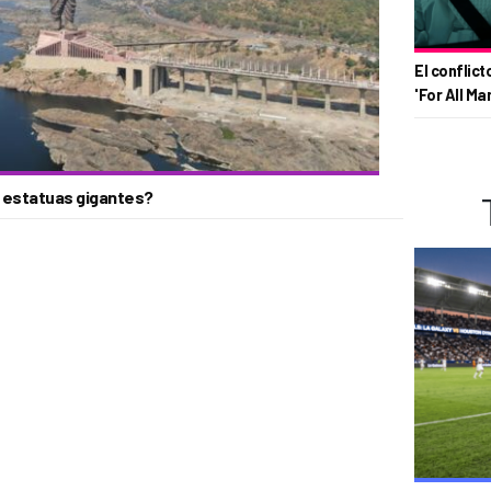
El conflict
'For All Ma
o estatuas gigantes?